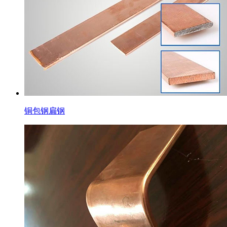
铜包钢扁钢