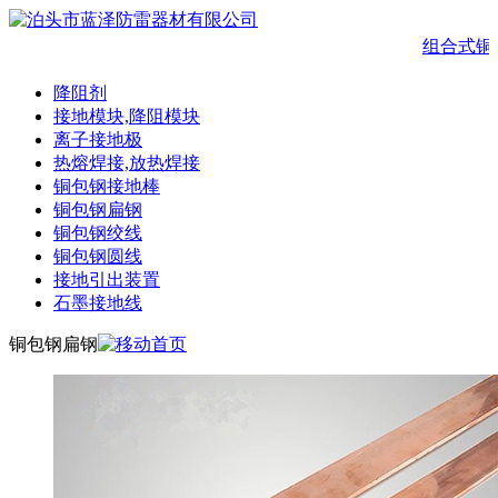
组合式铜
降阻剂
接地模块,降阻模块
离子接地极
热熔焊接,放热焊接
铜包钢接地棒
铜包钢扁钢
铜包钢绞线
铜包钢圆线
接地引出装置
石墨接地线
铜包钢扁钢